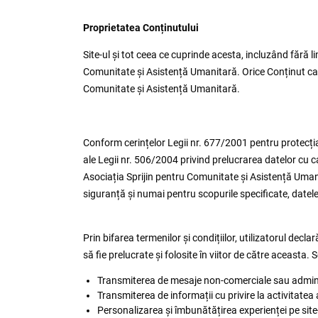
Proprietatea Conținutului
Site-ul și tot ceea ce cuprinde acesta, incluzând fără li
Comunitate și Asistență Umanitară. Orice Conținut care
Comunitate și Asistență Umanitară.
Conform cerințelor Legii nr. 677/2001 pentru protecția 
ale Legii nr. 506/2004 privind prelucrarea datelor cu c
Asociația Sprijin pentru Comunitate și Asistență Umanita
siguranță și numai pentru scopurile specificate, datel
Prin bifarea termenilor și condițiilor, utilizatorul dec
să fie prelucrate și folosite în viitor de către aceasta.
Transmiterea de mesaje non-comerciale sau administ
Transmiterea de informații cu privire la activitate
Personalizarea și îmbunătățirea experienței pe sit