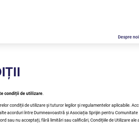
Despre noi
IȚII
e condiții de utilizare
.
or condiții de utilizare și tuturor legilor și regulamentelor aplicabile. Acce
ice alte acorduri între Dumneavoastră și Asociația Sprijin pentru Comunitate
d sau nu acceptați, fără limitări sau calificări, Condițiile de Utilizare ale a