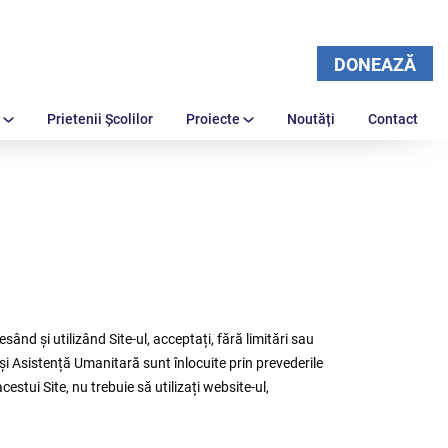
DONEAZĂ
Prietenii Școlilor
Proiecte
Noutăți
Contact
sând și utilizând Site-ul, acceptați, fără limitări sau
 și Asistență Umanitară sunt înlocuite prin prevederile
cestui Site, nu trebuie să utilizați website-ul,