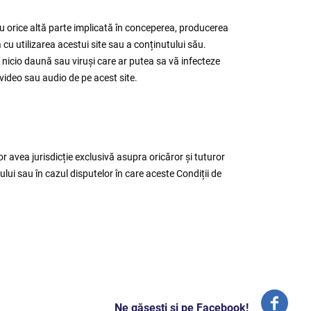
 sau orice altă parte implicată în conceperea, producerea
 cu utilizarea acestui site sau a conținutului său.
 nicio daună sau viruși care ar putea sa vă infecteze
i video sau audio de pe acest site.
r avea jurisdicție exclusivă asupra oricăror și tuturor
-ului sau în cazul disputelor în care aceste Condiții de
Ne găseşti şi pe Facebook!