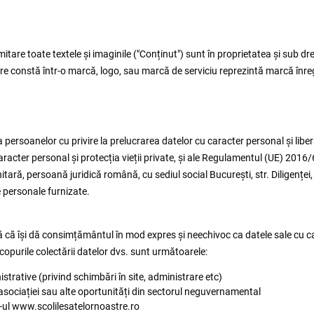
mitare toate textele și imaginile ("Conținut") sunt în proprietatea și sub dr
 constă într-o marcă, logo, sau marcă de serviciu reprezintă marcă înregis
persoanelor cu privire la prelucrarea datelor cu caracter personal și liber
aracter personal și protecția vieții private, și ale Regulamentul (UE) 2016
ră, persoană juridică română, cu sediul social București, str. Diligenței, n
e personale furnizate.
lară că își dă consimțământul în mod expres și neechivoc ca datele sale cu c
 Scopurile colectării datelor dvs. sunt următoarele:
rative (privind schimbări în site, administrare etc)
a asociației sau alte oportunități din sectorul neguvernamental
e-ul www.scolilesatelornoastre.ro