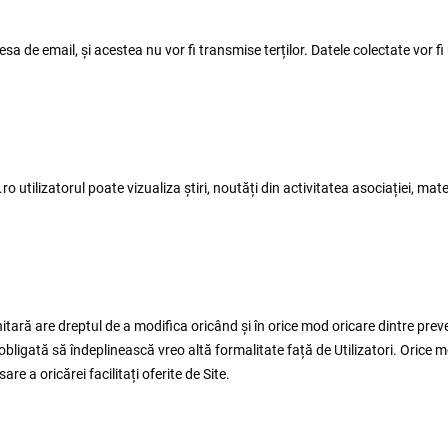
e email, și acestea nu vor fi transmise terților. Datele colectate vor fi uti
.ro
utilizatorul poate vizualiza știri, noutăți din activitatea asociației, mat
ară are dreptul de a modifica oricând și în orice mod oricare dintre prevede
 fi obligată să îndeplinească vreo altă formalitate față de Utilizatori. Orice
are a oricărei facilitați oferite de Site.