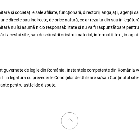
ră și societățile sale afiliate, funcționarii, directorii, angajații, agenții
ne directe sau indirecte, de orice natură, ce ar rezulta din sau în legătură
tară nu își asumă nicio responsabilitate și nu va fi răspunzătoare pentru
rii acestui site, sau descărcării oricărui material, informații, text, imagin
 sunt guvernate de legile din România. Instanțele competente din România vo
 fi în legătură cu prevederile Condițiilor de Utilizare și/sau Conținutul site
evante pentru astfel de dispute.